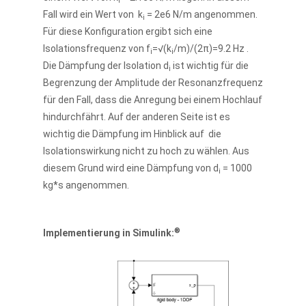
i
Fall wird ein Wert von k
= 2e6 N/m angenommen.
i
Für diese Konfiguration ergibt sich eine
Isolationsfrequenz von f
=√(k
/m)/(2π)=9.2 Hz .
i
i
Die Dämpfung der Isolation d
ist wichtig für die
i
Begrenzung der Amplitude der Resonanzfrequenz
für den Fall, dass die Anregung bei einem Hochlauf
hindurchfährt. Auf der anderen Seite ist es
wichtig die Dämpfung im Hinblick auf die
Isolationswirkung nicht zu hoch zu wählen. Aus
diesem Grund wird eine Dämpfung von d
= 1000
i
kg*s angenommen.
®
Implementierung in Simulink: