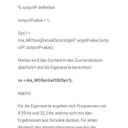
% outputP definition
outputPvalue = 1;
Sys1 =
ma_MOSys(jData,kData,’originF‘,originFvalue,’outp
utP‘,outputPvalue);
Hierbei wird das System in den Zustandsraum
überführt und die Eigenwerte berechnet:
ss = ma_MOSysGetSS(Sys1);
eig(ss)
Für die Eigenwerte ergeben sich Frequenzen von
8.29 Hz und 32.3 Hz, welche sich mit den
Ergebnissen aus Simulink decken. Für einen
Abgleich des Amplitudengangs werden die