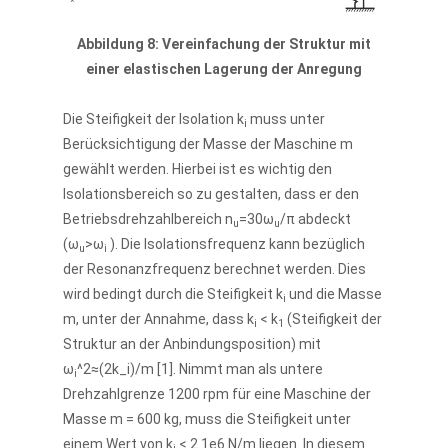
Abbildung 8: Vereinfachung der Struktur mit
einer elastischen Lagerung der Anregung
Die Steifigkeit der Isolation k
muss unter
i
Berücksichtigung der Masse der Maschine m
gewählt werden. Hierbei ist es wichtig den
Isolationsbereich so zu gestalten, dass er den
Betriebsdrehzahlbereich n
=30ω
/π abdeckt
u
u
(ω
>ω
). Die Isolationsfrequenz kann bezüglich
u
i
der Resonanzfrequenz berechnet werden. Dies
wird bedingt durch die Steifigkeit k
und die Masse
i
m, unter der Annahme, dass k
< k
(Steifigkeit der
i
1
Struktur an der Anbindungsposition) mit
ω
^2≈(2k_i)/m [1]. Nimmt man als untere
i
Drehzahlgrenze 1200 rpm für eine Maschine der
Masse m = 600 kg, muss die Steifigkeit unter
einem Wert von k
< 2.1e6 N/m liegen. In diesem