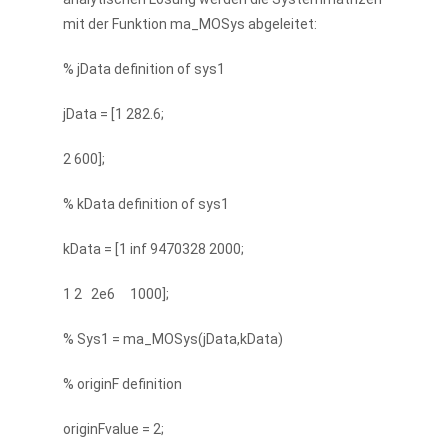
mit der Funktion ma_MOSys abgeleitet:
% jData definition of sys1
jData = [1 282.6;
2 600];
% kData definition of sys1
kData = [1 inf 9470328 2000;
1 2 2e6 1000];
% Sys1 = ma_MOSys(jData,kData)
% originF definition
originFvalue = 2;