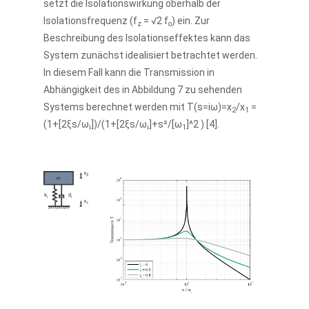
setzt die Isolationswirkung oberhalb der
Isolationsfrequenz (f
= √2 f
) ein. Zur
z
o
Beschreibung des Isolationseffektes kann das
System zunächst idealisiert betrachtet werden.
In diesem Fall kann die Transmission in
Abhängigkeit des in Abbildung 7 zu sehenden
Systems berechnet werden mit T(s=iω)=x
/x
=
2
1
(1+[2ξs/ω
])/(1+[2ξs/ω
]+s²/[ω
]^2 ) [4].
i
i
1