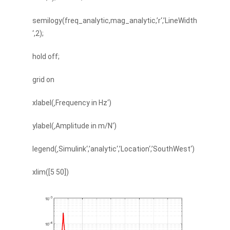
semilogy(freq_analytic,mag_analytic,’r‘,’LineWidth
‘,2);
hold off;
grid on
xlabel(‚Frequency in Hz‘)
ylabel(‚Amplitude in m/N‘)
legend(‚Simulink‘,’analytic‘,’Location‘,’SouthWest‘)
xlim([5 50])