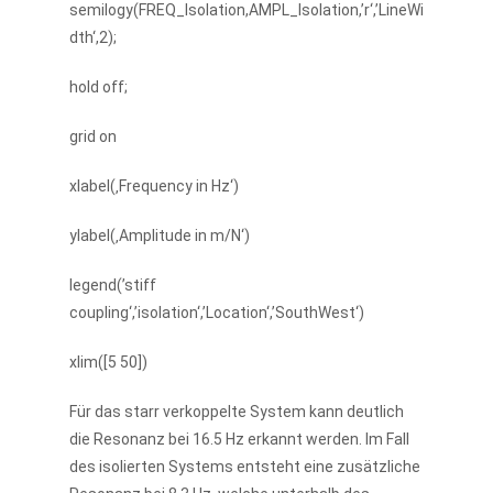
semilogy(FREQ_Isolation,AMPL_Isolation,’r‘,’LineWi
dth‘,2);
hold off;
grid on
xlabel(‚Frequency in Hz‘)
ylabel(‚Amplitude in m/N‘)
legend(’stiff
coupling‘,’isolation‘,’Location‘,’SouthWest‘)
xlim([5 50])
Für das starr verkoppelte System kann deutlich
die Resonanz bei 16.5 Hz erkannt werden. Im Fall
des isolierten Systems entsteht eine zusätzliche