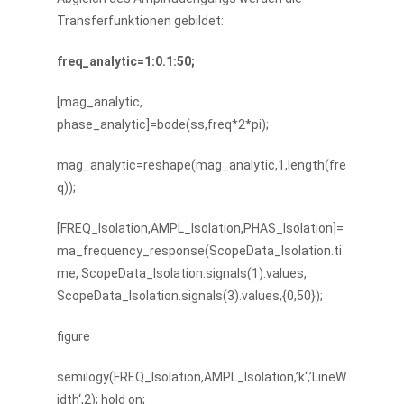
Transferfunktionen gebildet:
freq_analytic=1:0.1:50;
[mag_analytic,
phase_analytic]=bode(ss,freq*2*pi);
mag_analytic=reshape(mag_analytic,1,length(fre
q));
[FREQ_Isolation,AMPL_Isolation,PHAS_Isolation]=
ma_frequency_response(ScopeData_Isolation.ti
me, ScopeData_Isolation.signals(1).values,
ScopeData_Isolation.signals(3).values,{0,50});
figure
semilogy(FREQ_Isolation,AMPL_Isolation,’k‘,’LineW
idth‘,2); hold on;